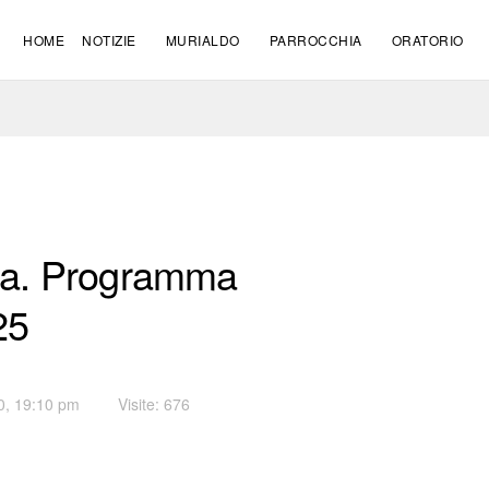
HOME
NOTIZIE
MURIALDO
PARROCCHIA
ORATORIO
na. Programma
25
0, 19:10 pm
Visite: 676