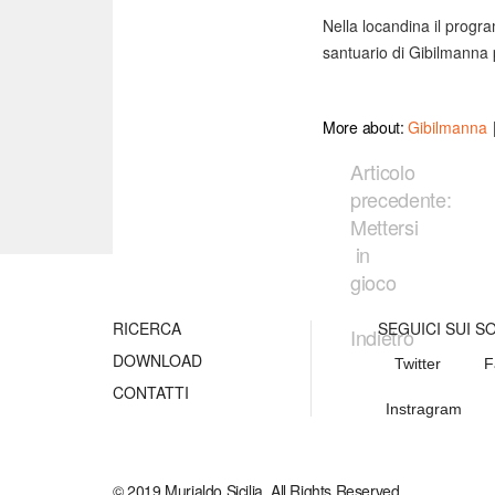
Nella locandina il program
santuario di Gibilmanna 
More about:
Gibilmanna
Articolo
precedente:
Mettersi
in
gioco
RICERCA
SEGUICI SUI S
Indietro
DOWNLOAD
Twitter
F
CONTATTI
Instragram
© 2019 Murialdo Sicilia. All Rights Reserved.