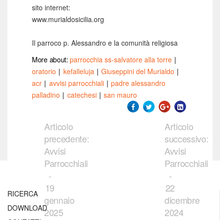
sito internet:
www.murialdosicilia.org
Il parroco p. Alessandro e la comunità religiosa
More about:
parrocchia ss-salvatore alla torre
|
oratorio
|
kefalleluja
|
Giuseppini del Murialdo
|
acr
|
avvisi parrocchiali
|
padre alessandro
palladino
|
catechesi
|
san mauro
Articolo
Articolo
precedente:
successivo:
Avvisi
Avvisi
Parrocchiali
Parrocchiali
-
-
19
22
RICERCA
gennaio
dicembre
DOWNLOAD
2025
2024